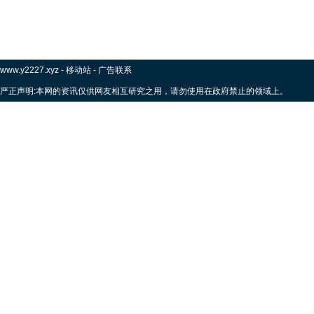
www.y2227.xyz
-
移动站
-
广告联系
严正声明:本网的资讯仅供网友相互研究之用，请勿使用在政府禁止的领域上。