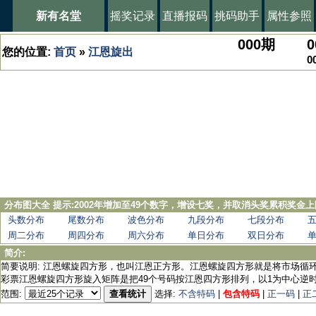
新有名堂
摇奖记录
直播报码
挑码助手
属性参照
000
期
0
您的位置:
首页
»
江恩旋出
0
分布图大全 提示:2002年增加至49个数字，增设七奖，并取消头奖累积奖金上
头数分布
尾数分布
波色分布
九段分布
七段分布
周二分布
周四分布
周六分布
单日分布
双日分布
简介:
简要说明: 江恩螺旋四方形，也叫江恩正方形。江恩螺旋四方形就是将市场循
彩票江恩螺旋四方形旋入矩阵是把49个号码按江恩四方形排列，以1为中心逆时
范围:
查看统计
选择:
不含特码
|
包含特码
|
正一码
|
正