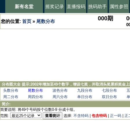
新有名堂
摇奖记录
直播报码
挑码助手
属性参照
000
期
0
您的位置:
首页
»
尾数分布
0
分布图大全 提示:2002年增加至49个数字，增设七奖，并取消头奖累积奖金上
头数分布
尾数分布
波色分布
九段分布
七段分布
周二分布
周四分布
周六分布
单日分布
双日分布
简介:
简要说明: 将49个号码按个位数0-9 分成十组。
范围:
查看统计
选择:
不含特码
|
包含特码
|
正一码
|
正