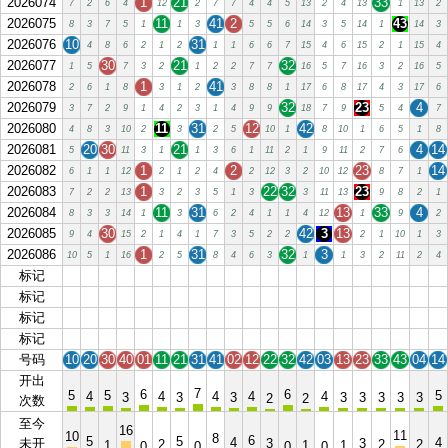
2026074
1
21
33
7
2
6
4
12
2
7
7
4
4
5
13
2
4
13
1
13
2
2026075
11
41
2
43
8
3
7
5
1
1
3
5
5
6
14
3
5
14
1
14
3
2026076
10
31
4
8
6
2
1
2
1
1
6
6
7
15
4
6
15
2
1
15
4
2026077
30
21
32
1
5
7
3
2
1
2
2
7
7
16
5
7
16
3
2
16
5
2026078
1
41
2
6
1
8
3
1
2
3
8
8
1
17
6
8
17
4
3
17
6
2026079
32
23
4
3
7
2
9
1
4
2
3
1
4
9
9
18
7
9
5
4
7
2026080
11
31
12
42
4
8
3
10
2
3
2
5
10
1
8
10
1
6
5
1
8
2026081
20
30
21
4
14
5
11
3
1
1
3
6
1
11
2
1
9
11
2
7
6
2026082
1
2
23
14
6
1
1
12
2
1
2
4
2
12
3
2
10
12
8
7
1
2026083
1
22
32
23
7
2
2
13
3
2
3
5
1
3
3
11
13
9
8
2
1
2026084
11
31
13
33
4
8
3
3
14
1
3
6
2
4
1
1
4
12
1
9
2
2026085
30
42
3
13
9
4
15
2
1
4
1
7
3
5
2
2
2
1
10
1
3
2026086
1
31
32
3
10
5
1
16
2
5
8
4
6
3
1
1
3
2
11
2
4
标记
10
20
30
40
01
11
21
31
41
02
12
22
32
42
03
13
23
33
43
04
14
标记
10
20
30
40
01
11
21
31
41
02
12
22
32
42
03
13
23
33
43
04
14
标记
10
20
30
40
01
11
21
31
41
02
12
22
32
42
03
13
23
33
43
04
14
标记
10
20
30
40
01
11
21
31
41
02
12
22
32
42
03
13
23
33
43
04
14
号码
10
20
30
40
01
11
21
31
41
02
12
22
32
42
03
13
23
33
43
04
14
开出
7
6
6
5
5
5
4
4
4
4
4
3
3
3
3
3
3
3
3
2
2
次数
至今
16
11
10
8
6
5
5
4
4
未开
3
3
2
2
2
1
1
1
0
0
0
0