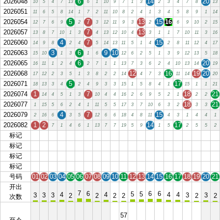
2026048
6
14
20
10
5
4
7
13
6
1
10
9
7
1
3
2
3
4
7
8
13
2026051
11
6
5
8
14
1
7
2
11
10
8
2
4
1
3
4
5
8
9
1
14
2026054
5
7
13
15
16
12
7
6
9
2
3
12
11
9
3
2
6
9
10
2
15
2026057
7
13
13
8
7
10
1
3
4
13
12
10
4
3
1
1
7
10
11
3
16
2026060
4
7
15
14
9
8
2
4
5
14
13
11
5
1
4
2
8
11
12
4
17
2026063
3
6
9
10
15
10
1
3
1
6
12
6
2
5
1
3
9
12
13
5
18
2026065
6
20
16
11
1
2
4
2
7
1
1
13
7
3
6
2
4
10
13
14
19
2026068
12
16
19
20
17
12
2
3
5
1
3
8
2
2
14
4
7
3
11
14
20
2026071
5
17
18
13
3
4
2
4
9
3
3
15
1
5
8
4
1
15
1
1
21
2026074
1
7
18
21
14
4
5
1
3
10
4
4
16
2
6
9
5
2
1
2
2
2026077
18
21
1
15
5
6
2
4
1
11
5
5
17
3
7
10
6
3
2
3
3
2026079
4
7
15
2
16
6
3
5
12
6
6
18
4
8
11
4
3
1
4
4
1
2026082
1
2
14
17
7
1
4
6
1
13
7
7
19
5
9
1
5
2
5
5
2
标记
01
02
03
04
05
06
07
08
09
10
11
12
13
14
15
16
17
18
19
20
21
标记
01
02
03
04
05
06
07
08
09
10
11
12
13
14
15
16
17
18
19
20
21
标记
01
02
03
04
05
06
07
08
09
10
11
12
13
14
15
16
17
18
19
20
21
标记
01
02
03
04
05
06
07
08
09
10
11
12
13
14
15
16
17
18
19
20
21
号码
01
02
03
04
05
06
07
08
09
10
11
12
13
14
15
16
17
18
19
20
21
开出
7
6
6
6
5
5
4
4
4
4
3
3
3
3
3
2
2
2
2
2
2
次数
57