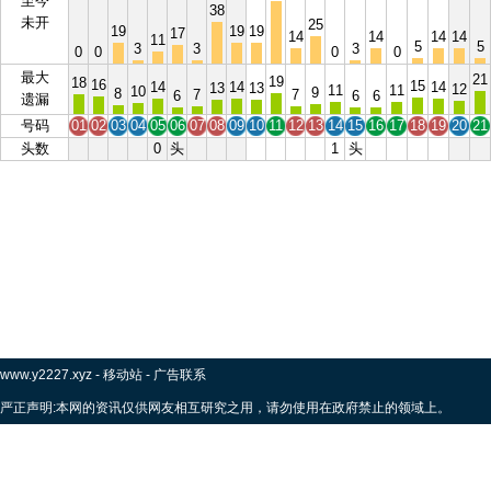
至今
38
未开
25
19
19
19
17
14
14
14
14
11
5
5
3
3
3
0
0
0
0
最大
21
19
18
16
15
14
14
14
13
13
12
11
11
10
9
8
7
7
6
6
6
遗漏
号码
01
02
03
04
05
06
07
08
09
10
11
12
13
14
15
16
17
18
19
20
21
头数
0
头
1
头
www.y2227.xyz
-
移动站
-
广告联系
严正声明:本网的资讯仅供网友相互研究之用，请勿使用在政府禁止的领域上。