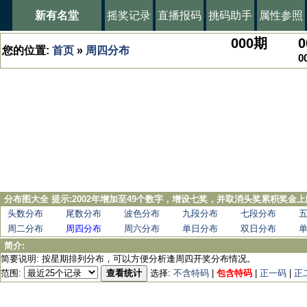
新有名堂
摇奖记录
直播报码
挑码助手
属性参照
000
期
0
您的位置:
首页
»
周四分布
0
分布图大全 提示:2002年增加至49个数字，增设七奖，并取消头奖累积奖金上
头数分布
尾数分布
波色分布
九段分布
七段分布
周二分布
周四分布
周六分布
单日分布
双日分布
简介:
简要说明: 按星期排列分布，可以方便分析逢周四开奖分布情况。
范围:
查看统计
选择:
不含特码
|
包含特码
|
正一码
|
正