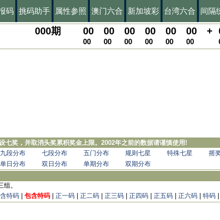
报码
挑码助手
属性参照
澳门六合
新加坡彩
台湾六合
间隔
000
期
00
00
00
00
00
00
+
00
00
00
00
00
00
，增设七奖，并取消头奖累积奖金上限。2002年之前的数据请谨慎使用!
九段分布
七段分布
五门分布
规则七星
特殊七星
摇
单日分布
双日分布
单期分布
双期分布
三组。
含特码
|
包含特码
|
正一码
|
正二码
|
正三码
|
正四码
|
正五码
|
正六码
|
特码
|