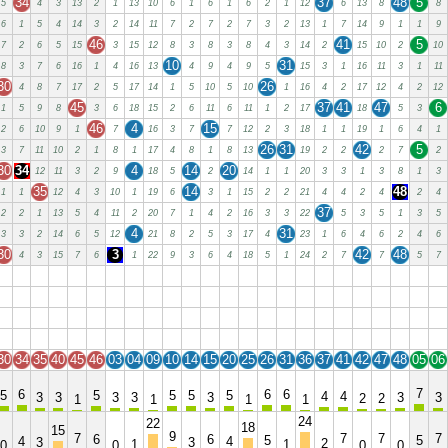
34
37
48
5
5
4
3
13
2
1
13
10
6
1
6
1
6
2
1
12
6
13
8
8
6
1
5
4
14
3
2
14
11
7
2
7
2
7
3
2
13
1
7
14
9
1
1
9
46
41
5
7
2
6
5
15
3
15
12
8
3
8
3
8
4
3
14
2
15
10
2
10
10
31
8
3
7
6
16
1
4
16
13
4
9
4
9
5
15
3
1
16
11
3
1
11
30
26
4
8
7
17
2
5
17
14
1
5
10
5
10
1
16
4
2
17
12
4
2
12
45
37
41
47
6
1
5
9
8
3
6
18
15
2
6
11
6
11
1
2
17
18
5
3
46
4
15
2
6
10
9
1
7
16
3
7
7
12
2
3
18
1
1
19
1
6
4
1
26
31
42
5
3
7
11
10
2
1
8
1
17
4
8
1
8
13
19
2
2
2
7
2
30
34
4
14
20
12
11
3
2
9
18
5
2
14
1
1
20
3
3
1
3
8
1
3
35
14
48
1
1
12
4
3
10
1
19
6
3
1
15
2
2
21
4
4
2
4
2
4
37
2
2
1
13
5
4
11
2
20
7
1
4
2
16
3
3
22
5
3
5
1
3
5
4
31
3
3
2
14
6
5
12
21
8
2
5
3
17
4
23
1
6
4
6
2
4
6
30
3
42
48
4
3
15
7
6
1
22
9
3
6
4
18
5
1
24
2
7
7
5
7
30
34
35
40
45
46
03
04
09
10
14
15
20
25
26
31
36
37
41
42
47
48
05
06
30
34
35
40
45
46
03
04
09
10
14
15
20
25
26
31
36
37
41
42
47
48
05
06
30
34
35
40
45
46
03
04
09
10
14
15
20
25
26
31
36
37
41
42
47
48
05
06
30
34
35
40
45
46
03
04
09
10
14
15
20
25
26
31
36
37
41
42
47
48
05
06
30
34
35
40
45
46
03
04
09
10
14
15
20
25
26
31
36
37
41
42
47
48
05
06
7
6
6
6
5
5
5
5
5
4
4
3
3
3
3
3
3
3
2
2
1
1
1
1
24
22
18
15
9
7
7
7
7
6
6
5
5
4
4
3
3
2
1
1
0
0
0
0