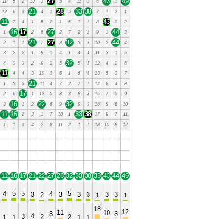
27
43
49
11
5
2
13
3
5
4
11
1
6
1
21
28
33
38
12
6
3
4
1
5
7
1
2
1
11
43
7
4
1
5
2
1
6
1
1
8
3
2
16
17
27
44
1
2
6
2
7
2
2
9
1
3
21
27
32
44
2
1
1
7
3
3
3
10
2
4
3
2
2
1
8
1
4
1
4
4
11
3
1
5
32
4
3
3
2
9
2
5
5
5
12
4
2
6
11
4
4
3
10
3
6
1
6
6
13
5
3
7
21
1
5
5
11
4
7
2
7
7
14
6
4
8
17
2
6
1
12
5
8
3
8
8
15
7
5
9
16
22
32
3
1
2
6
9
9
9
16
8
6
10
11
16
33
38
2
3
1
7
10
1
17
9
7
11
1
1
3
4
2
8
11
2
1
1
18
10
8
12
11
16
17
21
22
27
28
32
33
38
39
43
44
49
11
16
17
21
22
27
28
32
33
38
39
43
44
49
11
16
17
21
22
27
28
32
33
38
39
43
44
49
11
16
17
21
22
27
28
32
33
38
39
43
44
49
11
16
17
21
22
27
28
32
33
38
39
43
44
49
5
5
5
4
4
3
3
3
3
3
3
2
1
1
18
12
11
10
8
8
4
3
2
2
1
1
1
1