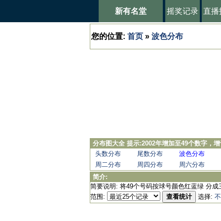
新有名堂
摇奖记录
直播
您的位置:
首页
»
波色分布
分布图大全 提示:2002年增加至49个数字
头数分布
尾数分布
波色分布
周二分布
周四分布
周六分布
简介:
简要说明: 将49个号码按球号颜色红蓝绿 分成
范围:
查看统计
选择:
不