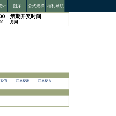
统计
图库
公式规律
福利导航
00
第
期开奖时间
00
月
周
奖位置
江恩旋出
江恩旋入