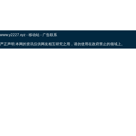
www.y2227.xyz
-
移动站
-
广告联系
严正声明:本网的资讯仅供网友相互研究之用，请勿使用在政府禁止的领域上。