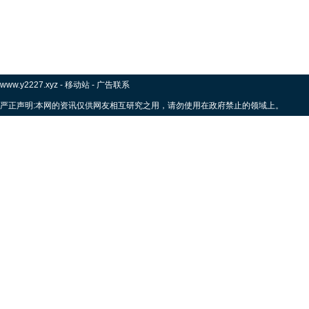
www.y2227.xyz
-
移动站
-
广告联系
严正声明:本网的资讯仅供网友相互研究之用，请勿使用在政府禁止的领域上。