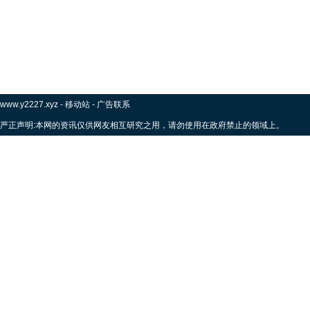
www.y2227.xyz
-
移动站
-
广告联系
严正声明:本网的资讯仅供网友相互研究之用，请勿使用在政府禁止的领域上。