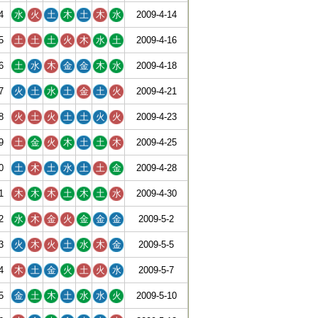
4
水
火
土
木
土
木
水
2009-4-14
5
土
土
土
火
木
水
土
2009-4-16
6
土
水
木
金
金
木
水
2009-4-18
7
火
土
水
土
金
土
火
2009-4-21
8
火
土
火
土
土
火
火
2009-4-23
9
土
金
火
木
土
土
木
2009-4-25
0
土
木
土
水
土
土
金
2009-4-28
1
木
木
木
土
木
土
水
2009-4-30
2
水
木
金
火
金
金
金
2009-5-2
3
火
木
火
土
水
木
金
2009-5-5
4
木
土
金
火
土
火
水
2009-5-7
5
金
土
木
土
水
水
火
2009-5-10