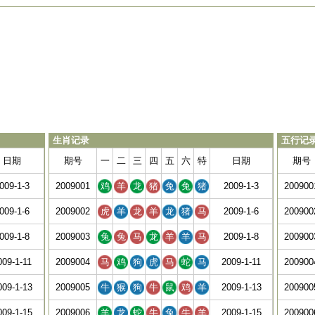
生肖记录
五行记
日期
期号
一
二
三
四
五
六
特
日期
期号
009-1-3
2009001
鸡
羊
龙
猪
兔
兔
猪
2009-1-3
200900
009-1-6
2009002
虎
羊
龙
羊
龙
猪
马
2009-1-6
200900
009-1-8
2009003
兔
兔
马
龙
羊
羊
马
2009-1-8
200900
009-1-11
2009004
马
鸡
狗
虎
马
蛇
马
2009-1-11
200900
009-1-13
2009005
牛
猴
狗
牛
鼠
鸡
羊
2009-1-13
200900
009-1-15
2009006
羊
龙
蛇
牛
兔
牛
羊
2009-1-15
200900