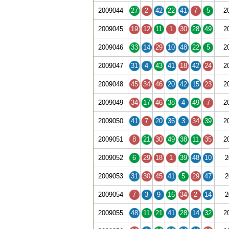
2009044
27
2
42
22
41
7
5
2
2009045
19
12
11
1
30
28
49
2
2009046
33
14
29
10
48
22
5
2
2009047
31
4
43
41
18
42
24
2
2009048
45
34
46
20
42
15
23
2
2009049
34
17
46
38
4
49
7
2
2009050
41
7
20
36
3
34
39
2
2009051
8
21
30
49
38
11
35
2
2009052
6
29
18
1
39
48
10
2
2009053
31
30
45
41
5
29
47
2
2009054
7
3
9
16
34
2
14
2
2009055
48
11
21
41
28
14
32
2