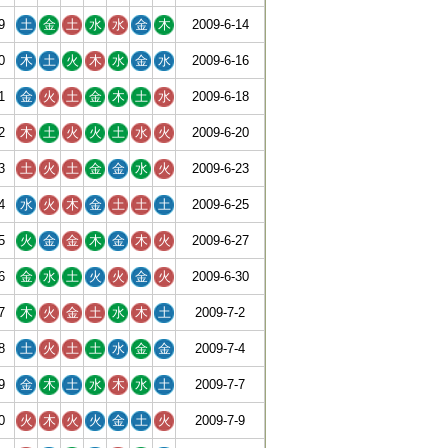
9
土
金
土
水
水
金
木
2009-6-14
0
木
土
火
木
水
金
水
2009-6-16
1
金
火
土
金
木
土
水
2009-6-18
2
木
土
火
火
土
水
火
2009-6-20
3
土
火
土
金
金
水
火
2009-6-23
4
水
火
木
金
土
土
土
2009-6-25
5
火
金
金
木
金
木
火
2009-6-27
6
金
水
土
火
火
金
火
2009-6-30
7
木
火
金
土
水
木
土
2009-7-2
8
土
火
土
土
水
金
金
2009-7-4
9
金
木
土
水
木
水
土
2009-7-7
0
火
木
火
火
金
土
火
2009-7-9