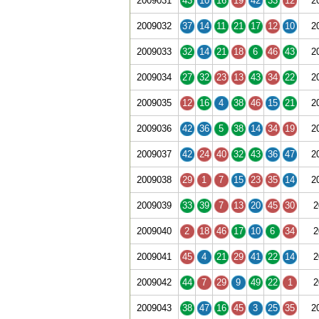
2009031
43
10
16
19
42
33
12
2
2009032
37
14
11
21
17
12
10
2
2009033
32
14
21
18
6
46
43
2
2009034
27
32
23
13
43
34
22
2
2009035
12
16
4
38
46
15
21
2
2009036
42
36
5
38
14
34
19
2
2009037
42
24
40
32
43
36
47
2
2009038
29
1
7
15
23
35
14
2
2009039
33
39
7
13
20
45
30
2
2009040
2
18
46
17
10
6
34
2
2009041
45
4
21
29
41
22
14
2
2009042
44
7
29
9
49
22
1
2
2009043
38
47
16
45
3
25
35
2