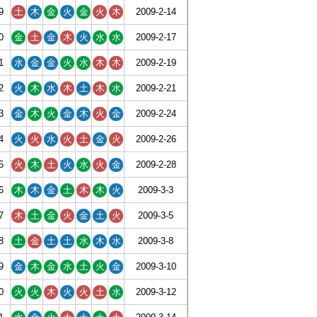
9
土
木
金
火
金
火
木
2009-2-14
0
金
土
金
木
火
水
水
2009-2-17
1
水
金
金
火
水
木
木
2009-2-19
2
火
木
水
木
土
木
水
2009-2-21
3
金
木
火
金
木
火
金
2009-2-24
4
火
火
水
火
土
金
火
2009-2-26
5
火
木
土
火
水
火
金
2009-2-28
6
木
木
金
土
木
木
火
2009-3-3
7
木
土
金
火
金
土
火
2009-3-5
8
土
金
土
土
水
木
水
2009-3-8
9
金
木
金
水
土
火
金
2009-3-10
0
火
火
木
火
火
土
水
2009-3-12