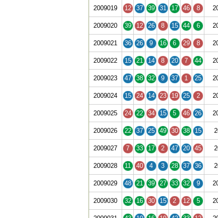
2009019
12
37
39
31
17
46
8
2
2009020
39
12
26
8
15
44
6
2
2009021
36
26
9
16
6
29
8
2
2009022
15
21
14
8
20
7
44
2
2009023
47
38
32
9
37
1
25
2
2009024
15
24
14
23
19
25
2
2
2009025
24
22
34
15
5
46
26
2
2009026
22
37
25
49
30
38
15
2
2009027
7
33
17
2
47
20
45
2
2009028
11
40
4
3
28
37
36
2
2009029
48
21
39
27
33
32
9
2
2009030
32
16
30
15
2
12
5
2