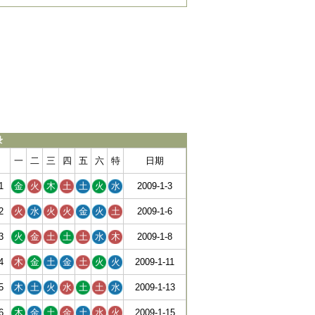
录
一
二
三
四
五
六
特
日期
1
金
火
木
土
土
火
水
2009-1-3
2
火
水
火
火
金
火
土
2009-1-6
3
火
金
土
土
土
水
木
2009-1-8
4
木
金
土
金
土
火
火
2009-1-11
5
木
土
火
水
土
土
水
2009-1-13
6
木
金
土
金
土
水
火
2009-1-15