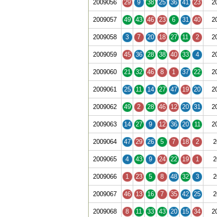
2009056
29
9
38
25
36
41
23
2
2009057
49
43
46
23
6
31
40
2
2009058
3
7
20
18
27
11
2
2
2009059
45
36
28
38
40
33
4
2
2009060
21
32
46
8
1
37
22
2
2009061
25
11
14
27
47
19
20
2
2009062
49
2
28
46
12
20
31
2
2009063
14
27
9
12
36
20
11
2
2009064
47
29
26
5
7
18
2
2
2009065
4
43
9
24
22
19
1
2
2009066
1
23
5
8
48
32
3
2
2009067
46
13
16
7
35
42
25
2
2009068
8
11
33
43
20
15
34
2