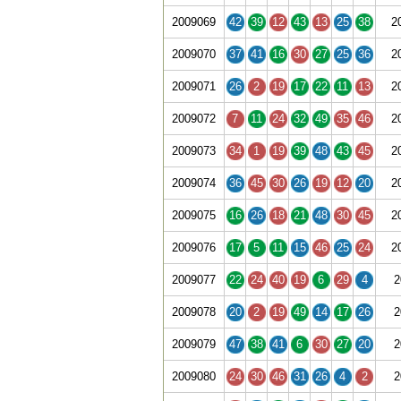
2009069
42
39
12
43
13
25
38
2
2009070
37
41
16
30
27
25
36
2
2009071
26
2
19
17
22
11
13
2
2009072
7
11
24
32
49
35
46
2
2009073
34
1
19
39
48
43
45
2
2009074
36
45
30
26
19
12
20
2
2009075
16
26
18
21
48
30
45
2
2009076
17
5
11
15
46
25
24
2
2009077
22
24
40
19
6
29
4
2
2009078
20
2
19
49
14
17
26
2
2009079
47
38
41
6
30
27
20
2
2009080
24
30
46
31
26
4
2
2