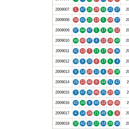
2009007
1
47
28
29
16
15
37
2
2009008
34
42
22
13
5
29
37
2
2009009
37
44
47
5
17
38
12
2
2009010
44
40
47
4
12
19
49
2
2009011
42
13
7
21
17
45
36
2
2009012
36
9
25
8
17
6
4
2
2009013
9
14
24
10
4
29
38
2
2009014
26
12
46
8
44
31
42
2
2009015
3
47
36
46
25
23
20
2
2009016
42
44
9
48
12
45
35
2
2009017
4
14
24
21
48
6
8
2
2009018
32
42
10
22
14
28
36
2