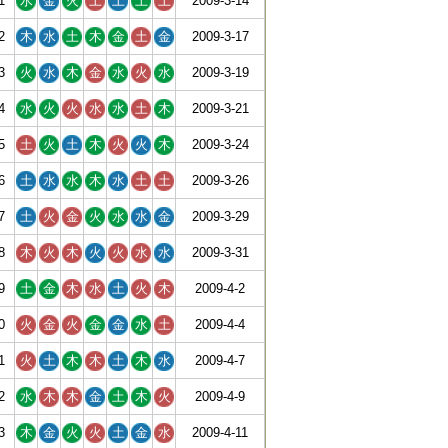
1
水
金
火
土
土
土
土
2009-3-14
2
木
水
土
木
金
土
金
2009-3-17
3
火
水
木
金
水
火
水
2009-3-19
4
水
火
火
水
水
土
木
2009-3-21
5
土
火
土
木
火
火
木
2009-3-24
6
土
水
水
木
水
土
土
2009-3-26
7
土
火
金
火
水
水
金
2009-3-29
8
木
火
木
火
火
水
水
2009-3-31
9
土
金
木
水
土
火
木
2009-4-2
0
火
金
火
金
金
水
土
2009-4-4
1
火
土
木
木
土
木
水
2009-4-7
2
水
木
木
金
土
木
火
2009-4-9
3
木
金
火
火
土
金
水
2009-4-11