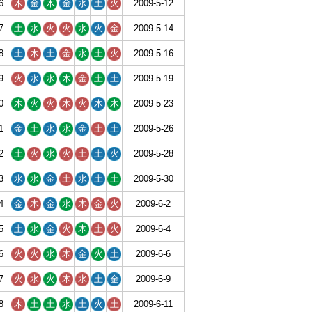
6
木
金
木
金
水
土
火
2009-5-12
7
土
水
火
火
水
火
金
2009-5-14
8
土
木
土
金
水
土
火
2009-5-16
9
火
水
水
木
金
土
土
2009-5-19
0
木
火
火
木
火
木
木
2009-5-23
1
金
土
水
水
金
土
土
2009-5-26
2
土
火
水
火
土
土
火
2009-5-28
3
水
水
金
土
水
土
土
2009-5-30
4
金
木
金
水
木
金
火
2009-6-2
5
土
水
金
火
木
土
火
2009-6-4
6
火
火
水
木
金
火
土
2009-6-6
7
火
水
火
木
水
土
金
2009-6-9
8
木
土
土
水
土
火
土
2009-6-11