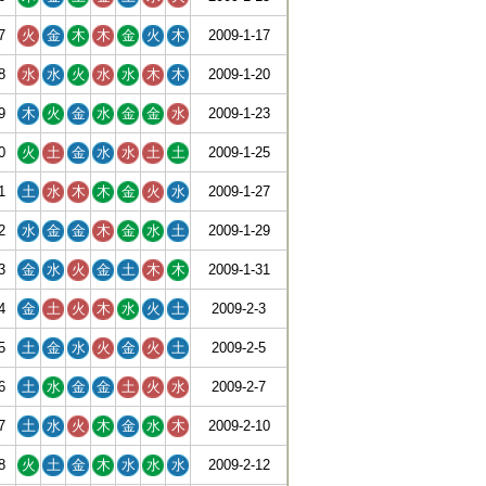
7
火
金
木
木
金
火
木
2009-1-17
8
水
水
火
水
水
木
木
2009-1-20
9
木
火
金
水
金
金
水
2009-1-23
0
火
土
金
水
水
土
土
2009-1-25
1
土
水
木
木
金
火
水
2009-1-27
2
水
金
金
木
金
水
土
2009-1-29
3
金
水
火
金
土
木
木
2009-1-31
4
金
土
火
木
水
火
土
2009-2-3
5
土
金
水
火
金
火
土
2009-2-5
6
土
水
金
金
土
火
水
2009-2-7
7
土
水
火
木
金
水
木
2009-2-10
8
火
土
金
木
水
水
水
2009-2-12