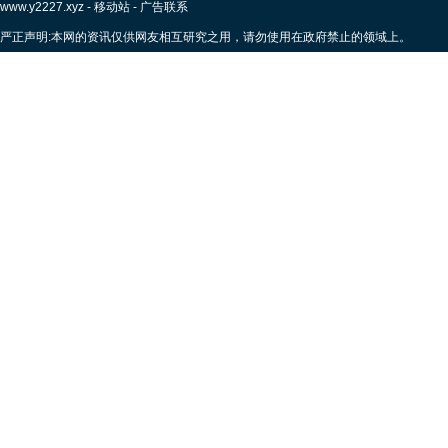
www.y2227.xyz
-
移动站
-
广告联系
严正声明:本网的资讯仅供网友相互研究之用，请勿使用在政府禁止的领域上。