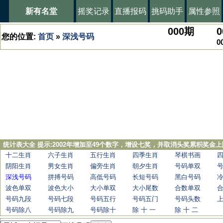
新有名堂
摇奖记录
直播报码
挑码助手
属性参照
000
期
0
您的位置:
首页
»
深浅号码
0
统计表大全 提示:2002年增加至49个数字，增设七奖，并取消头奖累积奖金上
十二生肖
六子生肖
五行生肖
四季生肖
琴棋书画
阴阳生肖
男女生肖
偏旁生肖
朝夕生肖
号码单双
深浅号码
拼搏号码
高低号码
长短号码
黑白号码
波色单双
波色大小
大小单双
大小尾数
合数单双
号码九段
号码七段
号码五行
号码五门
号码头数
号码除八
号码除九
号码除十
除 十 一
除 十 二