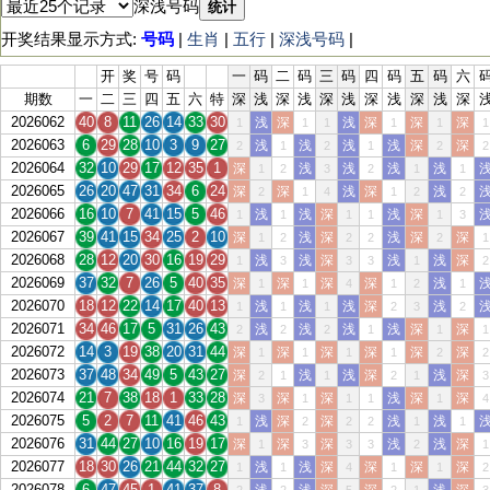
深浅号码
统计
开奖结果显示方式:
号码
|
生肖
|
五行
|
深浅号码
|
开
奖
号
码
一
码
二
码
三
码
四
码
五
码
六
期数
一
二
三
四
五
六
特
深
浅
深
浅
深
浅
深
浅
深
浅
深
2026062
40
8
11
26
14
33
30
浅
深
浅
深
深
深
1
1
1
1
1
1
2026063
6
29
28
10
3
9
27
浅
浅
浅
浅
深
深
2
1
2
1
2
2
2026064
32
10
29
17
12
35
1
深
浅
浅
浅
浅
1
2
3
2
1
1
2026065
26
20
47
31
34
6
24
深
深
浅
深
浅
2
1
4
1
2
2
2026066
16
10
7
41
15
5
46
浅
浅
深
浅
深
1
1
1
1
1
3
2026067
39
41
15
34
25
2
10
深
浅
深
浅
深
深
1
2
2
2
2
1
2026068
28
12
20
30
16
19
29
浅
浅
深
浅
浅
深
1
3
3
3
1
2
2026069
37
32
7
26
5
40
35
深
深
深
深
浅
1
1
4
1
2
1
2026070
18
12
22
14
17
40
13
浅
浅
浅
深
浅
1
1
1
2
3
2
2026071
34
46
17
5
31
26
43
浅
浅
浅
浅
深
深
2
2
2
1
1
1
2026072
14
3
19
38
20
31
44
深
深
深
深
深
深
1
1
1
1
2
2
2026073
37
48
34
49
5
43
27
深
浅
浅
深
浅
深
2
1
1
2
1
3
2026074
21
7
38
18
1
33
28
深
深
深
浅
深
深
3
1
1
1
1
4
2026075
5
2
7
11
41
46
43
浅
深
深
浅
浅
1
2
2
2
1
1
2026076
31
44
27
10
16
19
17
深
深
深
浅
浅
深
1
3
3
3
2
1
2026077
18
30
26
21
44
32
27
浅
浅
深
深
深
深
1
1
4
1
1
2
2026078
6
47
45
1
41
37
8