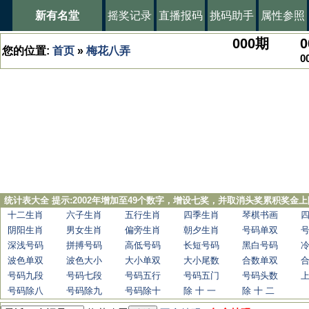
新有名堂
摇奖记录
直播报码
挑码助手
属性参照
000
期
0
您的位置:
首页
»
梅花八弄
0
统计表大全 提示:2002年增加至49个数字，增设七奖，并取消头奖累积奖金上
十二生肖
六子生肖
五行生肖
四季生肖
琴棋书画
阴阳生肖
男女生肖
偏旁生肖
朝夕生肖
号码单双
深浅号码
拼搏号码
高低号码
长短号码
黑白号码
波色单双
波色大小
大小单双
大小尾数
合数单双
号码九段
号码七段
号码五行
号码五门
号码头数
号码除八
号码除九
号码除十
除 十 一
除 十 二