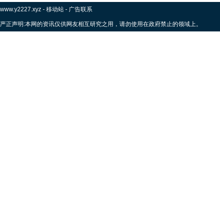
www.y2227.xyz
-
移动站
-
广告联系
严正声明:本网的资讯仅供网友相互研究之用，请勿使用在政府禁止的领域上。