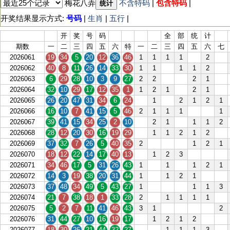
梅花八弄
不含特码
|
包含特码
|
统计
开奖结果显示方式:
号码
|
生肖
|
五行
|
开
奖
号
码
全
部
统
计
期数
一
二
三
四
五
六
特
一
二
三
四
五
六
七
2026061
19
34
5
20
12
36
46
1
1
1
1
2
2026062
40
8
11
26
14
33
30
1
1
1
1
2
2026063
6
29
28
10
3
9
27
2
2
2
1
2026064
32
10
29
17
12
35
1
1
2
1
2
1
2026065
26
20
47
31
34
6
24
1
2
1
2
1
2026066
16
10
7
41
15
5
46
2
1
1
1
1
2026067
39
41
15
34
25
2
10
2
1
1
1
2
2026068
28
12
20
30
16
19
29
1
1
2
1
2
2026069
37
32
7
26
5
40
35
2
1
2
1
2026070
18
12
22
14
17
40
13
1
2
3
2026071
34
46
17
5
31
26
43
1
1
1
2
1
2026072
14
3
19
38
20
31
44
1
1
2
1
2026073
37
48
34
49
5
43
27
1
1
1
3
2026074
21
7
38
18
1
33
28
2
1
1
1
1
2026075
5
2
7
11
41
46
43
3
1
2
2026076
31
44
27
10
16
19
17
1
2
1
2
2026077
18
30
26
21
44
32
27
1
1
1
3