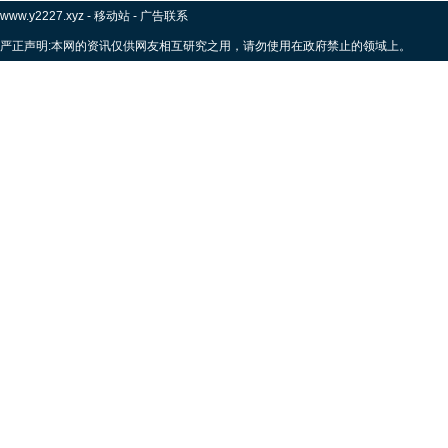
www.y2227.xyz
-
移动站
-
广告联系
严正声明:本网的资讯仅供网友相互研究之用，请勿使用在政府禁止的领域上。