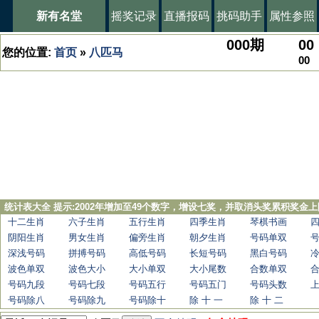
新有名堂
摇奖记录
直播报码
挑码助手
属性参照
000
期
00
您的位置:
首页
»
八匹马
00
统计表大全 提示:2002年增加至49个数字，增设七奖，并取消头奖累积奖金上
十二生肖
六子生肖
五行生肖
四季生肖
琴棋书画
阴阳生肖
男女生肖
偏旁生肖
朝夕生肖
号码单双
深浅号码
拼搏号码
高低号码
长短号码
黑白号码
波色单双
波色大小
大小单双
大小尾数
合数单双
号码九段
号码七段
号码五行
号码五门
号码头数
号码除八
号码除九
号码除十
除 十 一
除 十 二