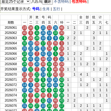
八匹马
不含特码
|
包含特码
|
统计
开奖结果显示方式:
号码
|
生肖
|
五行
|
开
奖
号
码
全
部
统
计
期数
一
二
三
四
五
六
特
一
二
三
四
五
六
七
2026061
19
34
5
20
12
36
46
1
1
2
2
2026062
40
8
11
26
14
33
30
2
1
2
1
1
2026063
6
29
28
10
3
9
27
2
2
3
2026064
32
10
29
17
12
35
1
1
2
1
1
2
2026065
26
20
47
31
34
6
24
1
2
1
2
2026066
16
10
7
41
15
5
46
1
2
2
1
2026067
39
41
15
34
25
2
10
1
1
1
1
1
2
2026068
28
12
20
30
16
19
29
1
1
2
3
2026069
37
32
7
26
5
40
35
1
1
1
2
2
2026070
18
12
22
14
17
40
13
1
4
1
1
2026071
34
46
17
5
31
26
43
1
1
1
2
2026072
14
3
19
38
20
31
44
1
1
2
1
1
2026073
37
48
34
49
5
43
27
1
1
1
1
2026074
21
7
38
18
1
33
28
1
1
1
1
1
1
1
2026075
5
2
7
11
41
46
43
2
2
1
2026076
31
44
27
10
16
19
17
1
2
1
1
1
2026077
18
30
26
21
44
32
27
1
1
3
1