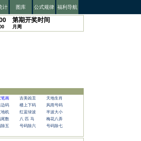
统计
图库
公式规律
福利导航
00
第
期开奖时间
00
月
周
双笔画
吉美凶丑
天地生肖
右边码
楼上下码
风雨号码
玄地机
红蓝绿波
半波大小
码尾数
八 匹 马
梅花八弄
码除五
号码除六
号码除七