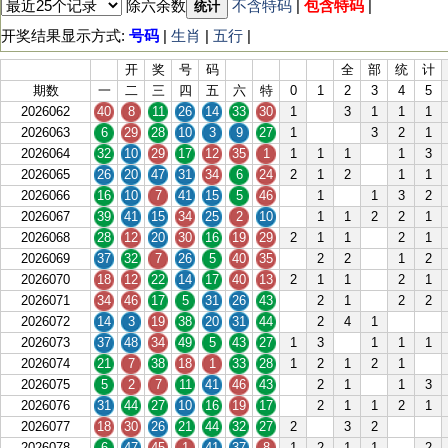
除六余数
不含特码
|
包含特码
|
统计
开奖结果显示方式:
号码
|
生肖
|
五行
|
开
奖
号
码
全
部
统
计
期数
一
二
三
四
五
六
特
0
1
2
3
4
5
2026062
40
8
11
26
14
33
30
1
3
1
1
1
2026063
6
29
28
10
3
9
27
1
3
2
1
2026064
32
10
29
17
12
35
1
1
1
1
1
3
2026065
26
20
47
31
34
6
24
2
1
2
1
1
2026066
16
10
7
41
15
5
46
1
1
3
2
2026067
39
41
15
34
25
2
10
1
1
2
2
1
2026068
28
12
20
30
16
19
29
2
1
1
2
1
2026069
37
32
7
26
5
40
35
2
2
1
2
2026070
18
12
22
14
17
40
13
2
1
1
2
1
2026071
34
46
17
5
31
26
43
2
1
2
2
2026072
14
3
19
38
20
31
44
2
4
1
2026073
37
48
34
49
5
43
27
1
3
1
1
1
2026074
21
7
38
18
1
33
28
1
2
1
2
1
2026075
5
2
7
11
41
46
43
2
1
1
3
2026076
31
44
27
10
16
19
17
2
1
1
2
1
2026077
18
30
26
21
44
32
27
2
3
2
2026078
6
47
45
1
41
37
8
1
2
1
1
2