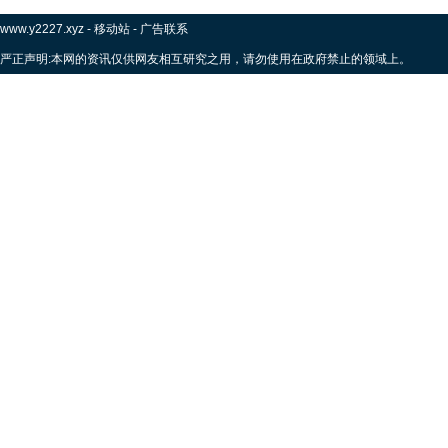
www.y2227.xyz
-
移动站
-
广告联系
严正声明:本网的资讯仅供网友相互研究之用，请勿使用在政府禁止的领域上。