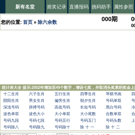
新有名堂
摇奖记录
直播报码
挑码助手
属性参照
000
期
0
您的位置:
首页
»
除六余数
0
统计表大全 提示:2002年增加至49个数字，增设七奖，并取消头奖累积奖金上
十二生肖
六子生肖
五行生肖
四季生肖
琴棋书画
阴阳生肖
男女生肖
偏旁生肖
朝夕生肖
号码单双
深浅号码
拼搏号码
高低号码
长短号码
黑白号码
波色单双
波色大小
大小单双
大小尾数
合数单双
号码九段
号码七段
号码五行
号码五门
号码头数
号码除八
号码除九
号码除十
除 十 一
除 十 二