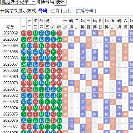
拼搏号码
统计
开奖结果显示方式:
号码
|
生肖
|
五行
|
拼搏号码
|
开
奖
号
码
一
码
二
码
三
码
四
码
五
码
六
期数
一
二
三
四
五
六
特
拼
搏
拼
搏
拼
搏
拼
搏
拼
搏
拼
2026062
40
8
11
26
14
33
30
搏
搏
搏
拼
拼
1
1
1
1
1
1
2026063
6
29
28
10
3
9
27
拼
拼
拼
搏
搏
1
1
1
1
1
2
2026064
32
10
29
17
12
35
1
搏
搏
拼
搏
拼
拼
1
1
2
2
1
1
2026065
26
20
47
31
34
6
24
拼
搏
搏
搏
拼
拼
1
2
1
3
2
2
2026066
16
10
7
41
15
5
46
拼
搏
搏
搏
拼
拼
2
3
2
4
3
3
2026067
39
41
15
34
25
2
10
搏
搏
拼
拼
拼
1
4
1
1
4
1
2026068
28
12
20
30
16
19
29
拼
拼
搏
搏
拼
1
1
1
1
5
2
2026069
37
32
7
26
5
40
35
拼
搏
搏
拼
拼
2
1
2
1
6
3
2026070
18
12
22
14
17
40
13
搏
拼
拼
拼
搏
1
1
1
2
1
4
2026071
34
46
17
5
31
26
43
拼
拼
搏
拼
搏
拼
1
2
1
3
2
1
2026072
14
3
19
38
20
31
44
拼
搏
搏
拼
搏
2
1
2
4
3
1
2026073
37
48
34
49
5
43
27
拼
搏
拼
搏
拼
3
2
1
1
1
2
2026074
21
7
38
18
1
33
28
拼
搏
拼
搏
搏
4
3
2
2
1
3
2026075
5
2
7
11
41
46
43
拼
搏
搏
搏
搏
拼
5
4
1
3
2
1
2026076
31
44
27
10
16
19
17
搏
拼
拼
搏
拼
1
1
1
4
1
1
2026077
18
30
26
21
44
32
27
搏
搏
拼
拼
拼
2
1
2
1
2
2
2026078
6
47
45
1
41
37
8