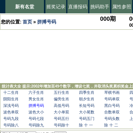
新有名堂
摇奖记录
直播报码
挑码助手
属性参照
000
期
0
您的位置:
首页
»
拼搏号码
0
统计表大全 提示:2002年增加至49个数字，增设七奖，并取消头奖累积奖金上
十二生肖
六子生肖
五行生肖
四季生肖
琴棋书画
阴阳生肖
男女生肖
偏旁生肖
朝夕生肖
号码单双
深浅号码
拼搏号码
高低号码
长短号码
黑白号码
波色单双
波色大小
大小单双
大小尾数
合数单双
号码九段
号码七段
号码五行
号码五门
号码头数
号码除八
号码除九
号码除十
除 十 一
除 十 二