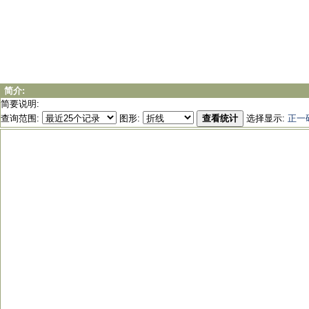
简介:
简要说明:
查询范围:
图形:
查看统计
选择显示:
正一