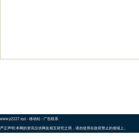
www.y2227.xyz
-
移动站
-
广告联系
严正声明:本网的资讯仅供网友相互研究之用，请勿使用在政府禁止的领域上。