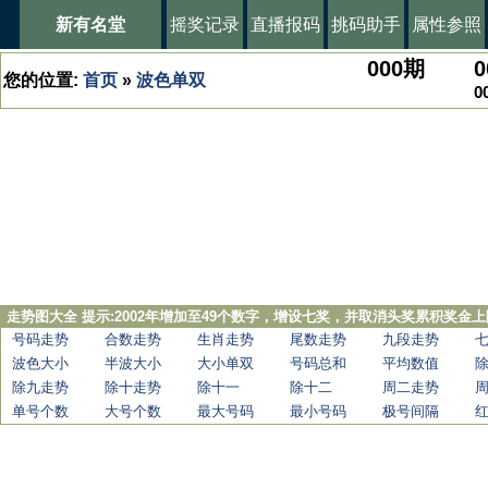
新有名堂
摇奖记录
直播报码
挑码助手
属性参照
000
期
0
您的位置:
首页
»
波色单双
0
走势图大全 提示:2002年增加至49个数字，增设七奖，并取消头奖累积奖金上
号码走势
合数走势
生肖走势
尾数走势
九段走势
波色大小
半波大小
大小单双
号码总和
平均数值
除九走势
除十走势
除十一
除十二
周二走势
单号个数
大号个数
最大号码
最小号码
极号间隔