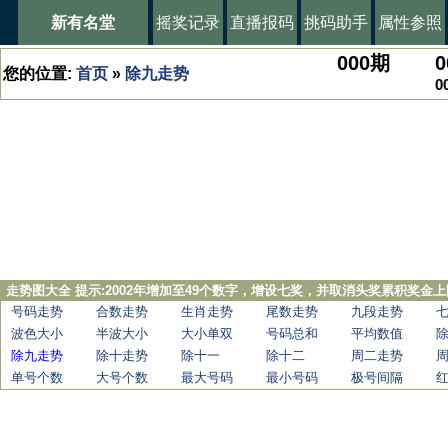
新有名堂
摇奖记录
直播报码
挑码助手
属性参照
000
期
0
您的位置:
首页
»
除九走势
0
走势图大全 提示:2002年增加至49个数字，增设七奖，并取消头奖累积奖金上
号码走势
合数走势
生肖走势
尾数走势
九段走势
波色大小
半波大小
大小单双
号码总和
平均数值
除九走势
除十走势
除十一
除十二
周二走势
单号个数
大号个数
最大号码
最小号码
极号间隔