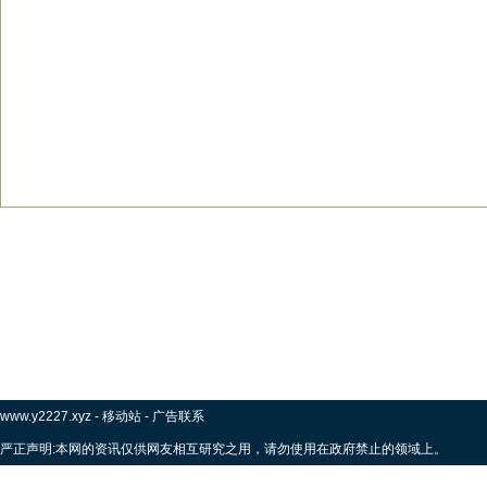
www.y2227.xyz
-
移动站
-
广告联系
严正声明:本网的资讯仅供网友相互研究之用，请勿使用在政府禁止的领域上。