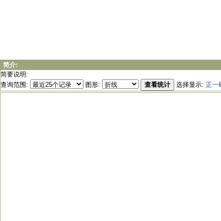
简介:
简要说明:
查询范围:
图形:
查看统计
选择显示:
正一