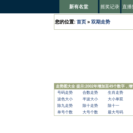
新有名堂
摇奖记录
直播
您的位置:
首页
»
双期走势
走势图大全 提示:2002年增加至49个数字
号码走势
合数走势
生肖走势
波色大小
半波大小
大小单双
除九走势
除十走势
除十一
单号个数
大号个数
最大号码