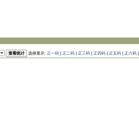
查看统计
选择显示:
正一码
|
正二码
|
正三码
|
正四码
|
正五码
|
正六码