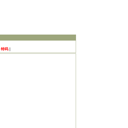
|
特码
|