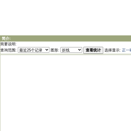
简介:
简要说明:
查询范围:
图形:
查看统计
选择显示:
正一