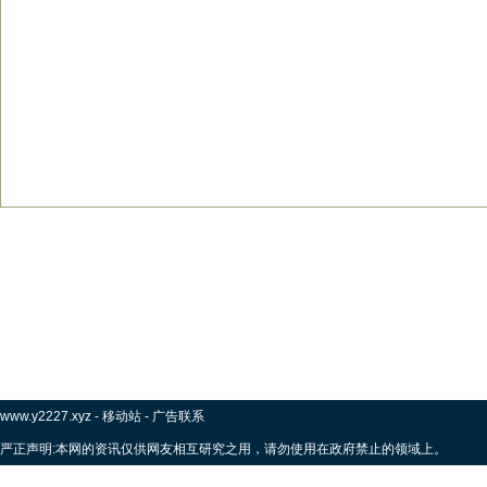
www.y2227.xyz
-
移动站
-
广告联系
严正声明:本网的资讯仅供网友相互研究之用，请勿使用在政府禁止的领域上。