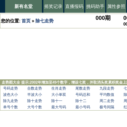
新有名堂
摇奖记录
直播报码
挑码助手
属性参照
000
期
0
您的位置:
首页
»
除七走势
0
走势图大全 提示:2002年增加至49个数字，增设七奖，并取消头奖累积奖金上
号码走势
合数走势
生肖走势
尾数走势
九段走势
波色大小
半波大小
大小单双
号码总和
平均数值
除九走势
除十走势
除十一
除十二
周二走势
单号个数
大号个数
最大号码
最小号码
极号间隔