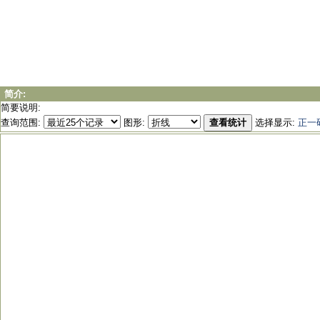
简介:
简要说明:
查询范围:
图形:
查看统计
选择显示:
正一