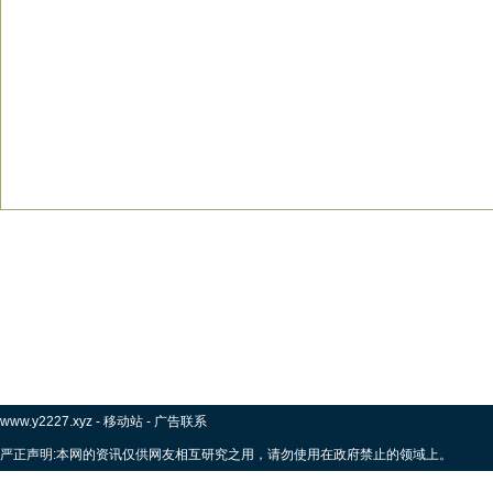
www.y2227.xyz
-
移动站
-
广告联系
严正声明:本网的资讯仅供网友相互研究之用，请勿使用在政府禁止的领域上。