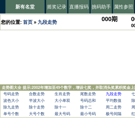
新有名堂
摇奖记录
直播报码
挑码助手
属性参照
000
期
0
您的位置:
首页
»
九段走势
0
走势图大全 提示:2002年增加至49个数字，增设七奖，并取消头奖累积奖金上
号码走势
合数走势
生肖走势
尾数走势
九段走势
波色大小
半波大小
大小单双
号码总和
平均数值
除九走势
除十走势
除十一
除十二
周二走势
单号个数
大号个数
最大号码
最小号码
极号间隔