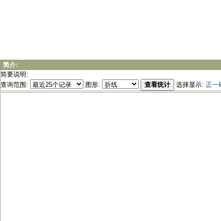
简介:
简要说明:
查询范围:
图形:
查看统计
选择显示:
正一