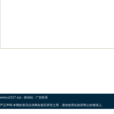
www.y2227.xyz
-
移动站
-
广告联系
严正声明:本网的资讯仅供网友相互研究之用，请勿使用在政府禁止的领域上。