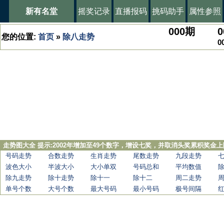
新有名堂
摇奖记录
直播报码
挑码助手
属性参照
000
期
0
您的位置:
首页
»
除八走势
0
走势图大全 提示:2002年增加至49个数字，增设七奖，并取消头奖累积奖金上
号码走势
合数走势
生肖走势
尾数走势
九段走势
波色大小
半波大小
大小单双
号码总和
平均数值
除九走势
除十走势
除十一
除十二
周二走势
单号个数
大号个数
最大号码
最小号码
极号间隔