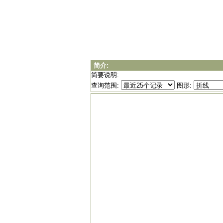
简介:
简要说明:
查询范围:
图形: