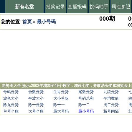
新有名堂
摇奖记录
直播报码
挑码助手
属性参照
000
期
0
您的位置:
首页
»
最小号码
0
走势图大全 提示:2002年增加至49个数字，增设七奖，并取消头奖累积奖金上
号码走势
合数走势
生肖走势
尾数走势
九段走势
波色大小
半波大小
大小单双
号码总和
平均数值
除九走势
除十走势
除十一
除十二
周二走势
单号个数
大号个数
最大号码
最小号码
极号间隔