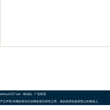
www.y2227.xyz
-
移动站
-
广告联系
严正声明:本网的资讯仅供网友相互研究之用，请勿使用在政府禁止的领域上。