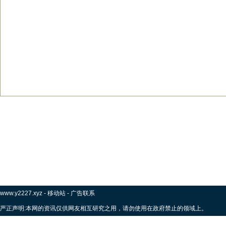
www.y2227.xyz
-
移动站
-
广告联系
严正声明:本网的资讯仅供网友相互研究之用，请勿使用在政府禁止的领域上。