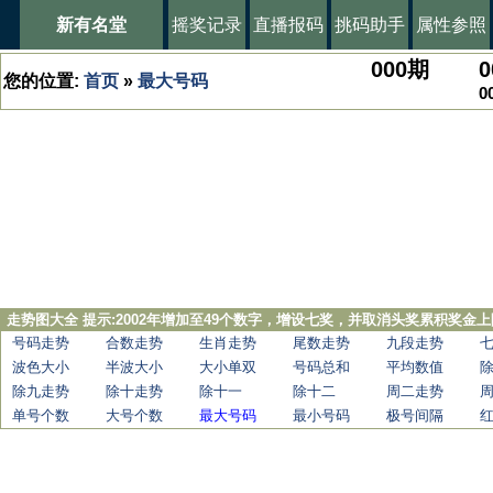
新有名堂
摇奖记录
直播报码
挑码助手
属性参照
000
期
0
您的位置:
首页
»
最大号码
0
走势图大全 提示:2002年增加至49个数字，增设七奖，并取消头奖累积奖金上
号码走势
合数走势
生肖走势
尾数走势
九段走势
波色大小
半波大小
大小单双
号码总和
平均数值
除九走势
除十走势
除十一
除十二
周二走势
单号个数
大号个数
最大号码
最小号码
极号间隔