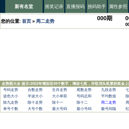
新有名堂
摇奖记录
直播报码
挑码助手
属性参照
000
期
0
您的位置:
首页
»
周二走势
0
走势图大全 提示:2002年增加至49个数字，增设七奖，并取消头奖累积奖金上
号码走势
合数走势
生肖走势
尾数走势
九段走势
波色大小
半波大小
大小单双
号码总和
平均数值
除九走势
除十走势
除十一
除十二
周二走势
单号个数
大号个数
最大号码
最小号码
极号间隔