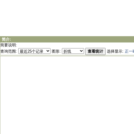
简介:
简要说明:
查询范围:
图形:
查看统计
选择显示:
正一