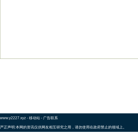
www.y2227.xyz
-
移动站
-
广告联系
严正声明:本网的资讯仅供网友相互研究之用，请勿使用在政府禁止的领域上。